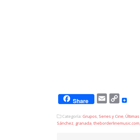
Email
Cop
Share
Link
Categoría:
Grupos
,
Series y Cine
,
Últimas
Sánchez
,
granada
,
theborderlinemusic.com