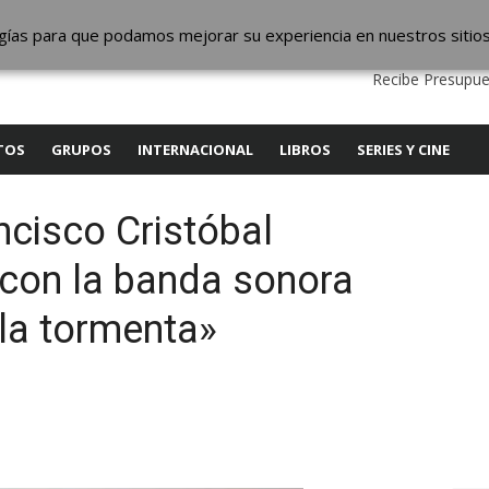
ic
logías para que podamos mejorar su experiencia en nuestros sitio
QUIENES SOMOS
CONTACTO
SERVICIOS
EDITA
Recibe Presupue
TOS
GRUPOS
INTERNACIONAL
LIBROS
SERIES Y CINE
ncisco Cristóbal
con la banda sonora
la tormenta»
y