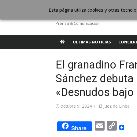
Saltar
The Borderline Mus
Esta página utiliza cookies y otras tecno
al
contenido
Prensa & Comunicación
ÚLTIMAS NOTICIAS
CONCIER
El granadino Fra
Sánchez debuta 
«Desnudos bajo 
Publicada
Autor
octubre 9, 2024
El Juez de Linea
el
Email
Cop
Share
Link