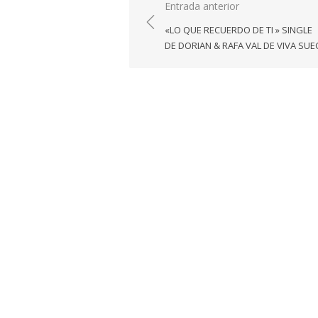
Navegación
Entrada anterior
de
«LO QUE RECUERDO DE TI » SINGLE
entradas
DE DORIAN & RAFA VAL DE VIVA SUE