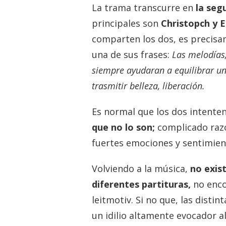
La trama transcurre en
la seg
principales son
Christopch y E
comparten los dos, es precisa
una de sus frases:
Las melodías,
siempre ayudaran a equilibrar u
trasmitir belleza, liberación.
Es normal que los dos intente
que no lo son;
complicado raz
fuertes emociones y sentimien
Volviendo a la música,
no exis
diferentes partituras,
no enco
leitmotiv. Si no que, las dist
un idilio altamente evocador al