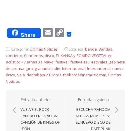
Email
Copy
Share
Link
Categoría:
Últimas Noticias
Etiqueta:
banda
,
Bandas
,
concierto
,
Conciertos
,
disco
,
EL KANKA y SONIDO VEGETAL en
acústico - Viernes 31 Mayo
,
festival
,
festivales
,
Festivales
,
gabinete
de prensa
,
gira
,
granada
,
indie
,
Internacional
,
Internacional
,
nuevo
disco
,
Sala Plantabaja 21Horas
,
theborderlinemusic.com
,
Últimas
Noticias
Navegación
Entrada anterior
Entrada siguiente
de
VUELVE EL ROCK
ESCUCHA ‘RANDOM
entradas
CAÑERO EN LA NUEVA
ACCESS MEMORIES’,
CANCIÓN DE KINGS OF
EL NUEVO DISCO DE
LEON
DAFT PUNK