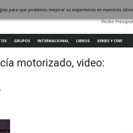
ic
logías para que podamos mejorar su experiencia en nuestros sitio
QUIENES SOMOS
CONTACTO
SERVICIOS
EDITA
Recibe Presupue
TOS
GRUPOS
INTERNACIONAL
LIBROS
SERIES Y CINE
icía motorizado, video:
a
y