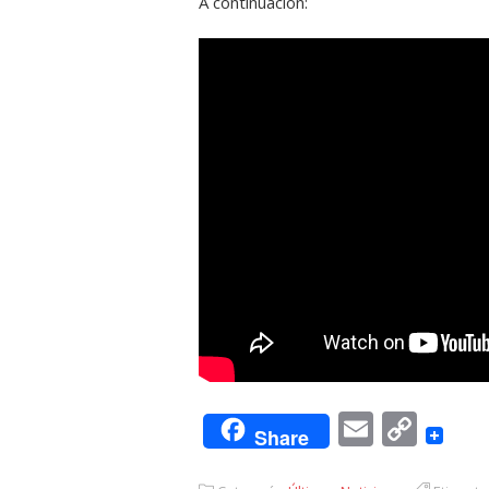
A continuación:
Email
Cop
Share
Link