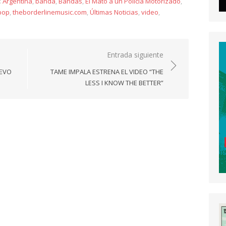
:
Argentina
,
banda
,
Bandas
,
El Mató a un Policía Motorizado
,
pop
,
theborderlinemusic.com
,
Últimas Noticias
,
video
,
Entrada siguiente
UEVO
TAME IMPALA ESTRENA EL VIDEO “THE
LESS I KNOW THE BETTER”