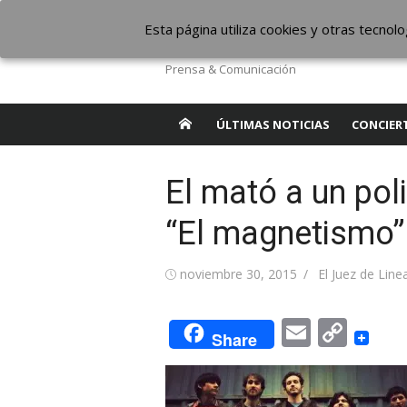
Saltar
The Borderline Mus
Esta página utiliza cookies y otras tecno
al
contenido
Prensa & Comunicación
ÚLTIMAS NOTICIAS
CONCIER
El mató a un pol
“El magnetismo”
Publicada
Autor
noviembre 30, 2015
El Juez de Line
el
Email
Cop
Share
Link