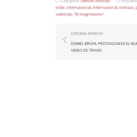
Categoría:
Últimas Noticias
Etiqueta
indie
,
Internacional
,
Internacional
,
noticias
,
videoclip
,
“El magnetismo”
Navegación
Entrada anterior
de
DANIEL BRÜHL PROTAGONIZA EL N
entradas
VIDEO DE TRAVIS