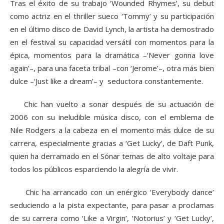
Tras el éxito de su trabajo ‘Wounded Rhymes’, su debut
como actriz en el thriller sueco ‘Tommy’ y su participación
en el último disco de David Lynch, la artista ha demostrado
en el festival su capacidad versátil con momentos para la
épica, momentos para la dramática –‘Never gonna love
again’–, para una faceta tribal –con ‘Jerome’–, otra más bien
dulce –‘Just like a dream’– y seductora constantemente.
Chic han vuelto a sonar después de su actuación de
2006 con su ineludible música disco, con el emblema de
Nile Rodgers a la cabeza en el momento más dulce de su
carrera, especialmente gracias a ‘Get Lucky’, de Daft Punk,
quien ha derramado en el Sónar temas de alto voltaje para
todos los públicos esparciendo la alegría de vivir.
Chic ha arrancado con un enérgico ‘Everybody dance’
seduciendo a la pista expectante, para pasar a proclamas
de su carrera como ‘Like a Virgin’, ‘Notorius’ y ‘Get Lucky’,