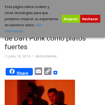
Saltar
The Borderline Music
Esta página utiliza cookies y
al
otras tecnologías para que
contenido
podamos mejorar su experiencia
Aceptar
Rechazar
El Sónar se despide con
en nuestros sitios:
Más
Massive Attack y el productor
información.
de Daft Punk como platos
fuertes
Publicada
Autor
junio 16, 2014
kikoborderline
el
Email
Copy
Share
Link