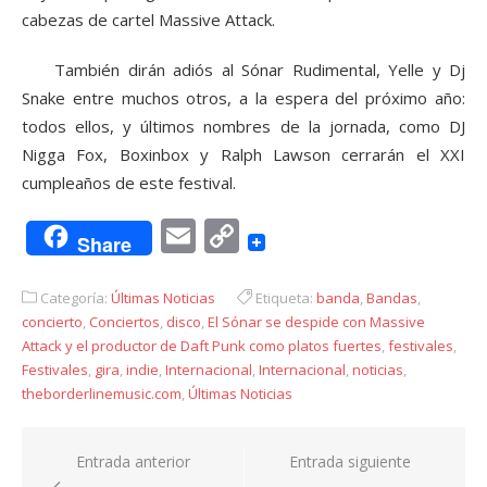
cabezas de cartel Massive Attack.
También dirán adiós al Sónar Rudimental, Yelle y Dj
Snake entre muchos otros, a la espera del próximo año:
todos ellos, y últimos nombres de la jornada, como DJ
Nigga Fox, Boxinbox y Ralph Lawson cerrarán el XXI
cumpleaños de este festival.
Email
Copy
Share
Link
Categoría:
Últimas Noticias
Etiqueta:
banda
,
Bandas
,
concierto
,
Conciertos
,
disco
,
El Sónar se despide con Massive
Attack y el productor de Daft Punk como platos fuertes
,
festivales
,
Festivales
,
gira
,
indie
,
Internacional
,
Internacional
,
noticias
,
theborderlinemusic.com
,
Últimas Noticias
Navegación
Entrada anterior
Entrada siguiente