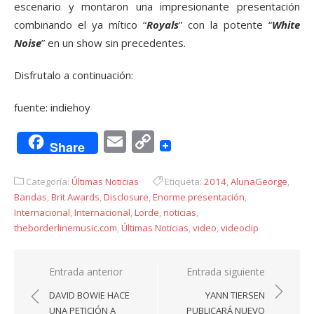
escenario y montaron una impresionante presentación
combinando el ya mítico “
Royals
” con la potente “
White
Noise
” en un show sin precedentes.
Disfrutalo a continuación:
fuente: indiehoy
Email
Copy
Share
Link
Categoría:
Últimas Noticias
Etiqueta:
2014
,
AlunaGeorge
,
Bandas
,
Brit Awards
,
Disclosure
,
Enorme presentación
,
Internacional
,
Internacional
,
Lorde
,
noticias
,
theborderlinemusic.com
,
Últimas Noticias
,
video
,
videoclip
Navegación
Entrada anterior
Entrada siguiente
de
DAVID BOWIE HACE
YANN TIERSEN
entradas
UNA PETICIÓN A
PUBLICARÁ NUEVO