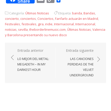
Share
Link
Categoría:
Últimas Noticias
Etiqueta:
banda
,
Bandas
,
concierto
,
conciertos
,
Conciertos
,
Fanfarlo actuarán en Madrid
,
Festivales
,
festivales
,
gira
,
indie
,
Internacional
,
Internacional
,
noticias
,
sevilla
,
theborderlinemusic.com
,
Últimas Noticias
,
Valencia
y Barcelona presentando su nuevo disco
Navegación
Entrada anterior
Entrada siguiente
de
LO MEJOR DEL METAL:
LAS CANCIONES
entradas
MEGADETH – IN MY
PERDIDAS DE THE
DARKEST HOUR
VELVET
UNDERGROUND