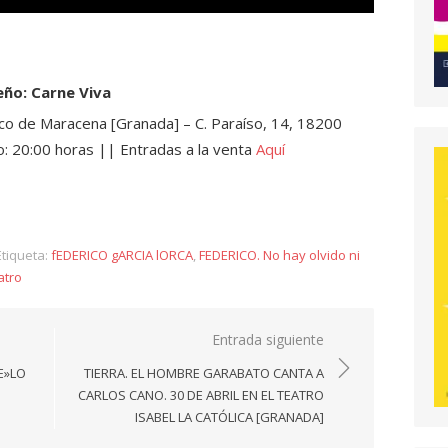
eño: Carne Viva
co de Maracena [Granada] – C. Paraíso, 14, 18200
o: 20:00 horas || Entradas a la venta
Aquí
y
tiqueta:
fEDERICO gARCIA lORCA
,
FEDERICO. No hay olvido ni
atro
Entrada siguiente
E»LO
TIERRA. EL HOMBRE GARABATO CANTA A
CARLOS CANO. 30 DE ABRIL EN EL TEATRO
ISABEL LA CATÓLICA [GRANADA]