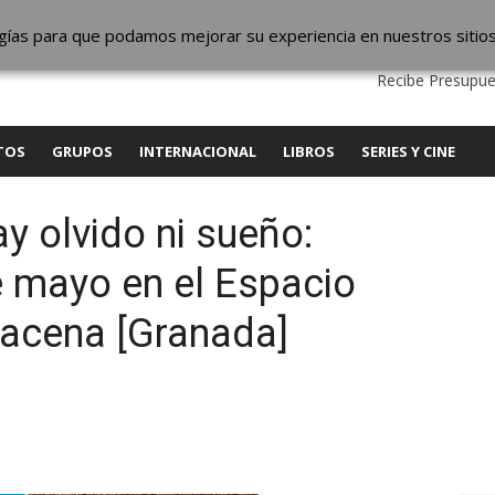
ic
logías para que podamos mejorar su experiencia en nuestros sitio
QUIENES SOMOS
CONTACTO
SERVICIOS
EDITA
Recibe Presupue
TOS
GRUPOS
INTERNACIONAL
LIBROS
SERIES Y CINE
y olvido ni sueño:
e mayo en el Espacio
acena [Granada]
y