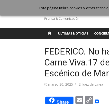
Saltar
The Borderline Mus
Esta página utiliza cookies y otras tecno
al
contenido
Prensa & Comunicación
ÚLTIMAS NOTICIAS
CONCIER
FEDERICO. No ha
Carne Viva.17 d
Escénico de Mar
Publicada
Autor
marzo 20, 2025
El Juez de Linea
el
Email
Cop
Share
Link