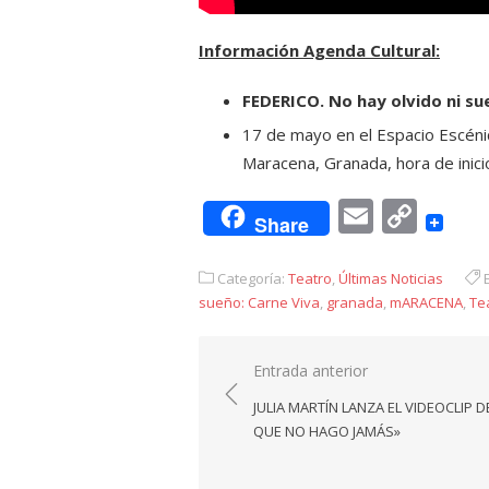
Información Agenda Cultural:
FEDERICO. No hay olvido ni su
17 de mayo en el Espacio Escéni
Maracena, Granada, hora de inici
Email
Cop
Share
Link
Categoría:
Teatro
,
Últimas Noticias
E
sueño: Carne Viva
,
granada
,
mARACENA
,
Te
Navegación
Entrada anterior
de
JULIA MARTÍN LANZA EL VIDEOCLIP D
entradas
QUE NO HAGO JAMÁS»