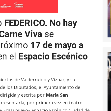
ro
FEDERICO. No hay
 Carne Viva
se
 próximo
17 de mayo a
n el
Espacio Escénico
iertos de Valderrubio y Víznar, y su
 de los Diputados, el Ayuntamiento de
irigida y escrita por
María San
presentarla, por primera vez en teatro
 y «casi nuevo» Espacio Escénico Ciudad de