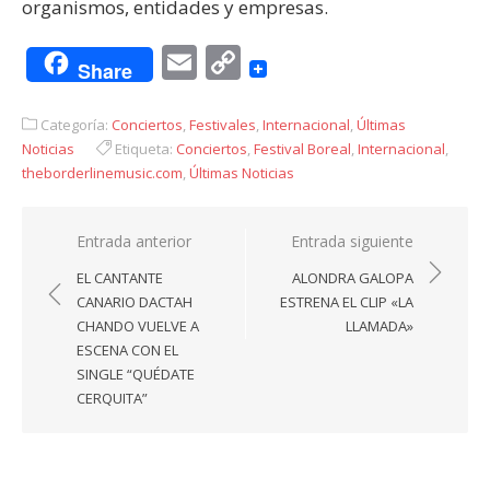
organismos, entidades y empresas.
Email
Copy
Share
Link
Categoría:
Conciertos
,
Festivales
,
Internacional
,
Últimas
Noticias
Etiqueta:
Conciertos
,
Festival Boreal
,
Internacional
,
theborderlinemusic.com
,
Últimas Noticias
Navegación
Entrada anterior
Entrada siguiente
de
EL CANTANTE
ALONDRA GALOPA
entradas
CANARIO DACTAH
ESTRENA EL CLIP «LA
CHANDO VUELVE A
LLAMADA»
ESCENA CON EL
SINGLE “QUÉDATE
CERQUITA”