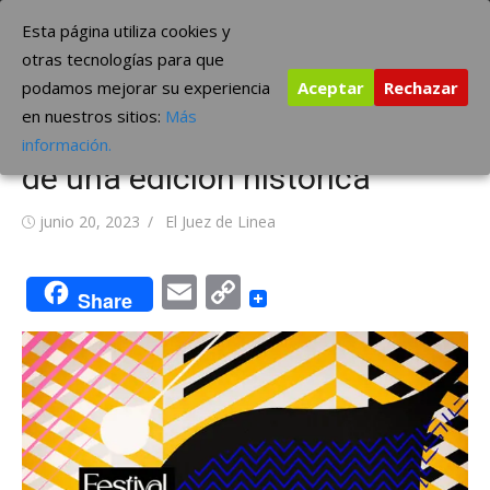
Saltar
The Borderline Music
Esta página utiliza cookies y
al
otras tecnologías para que
contenido
podamos mejorar su experiencia
Aceptar
Rechazar
Festival Boreal 2023 desvela
en nuestros sitios:
Más
las primeras grandes artistas
información.
de una edición histórica
Publicada
Autor
junio 20, 2023
El Juez de Linea
el
Email
Copy
Share
Link