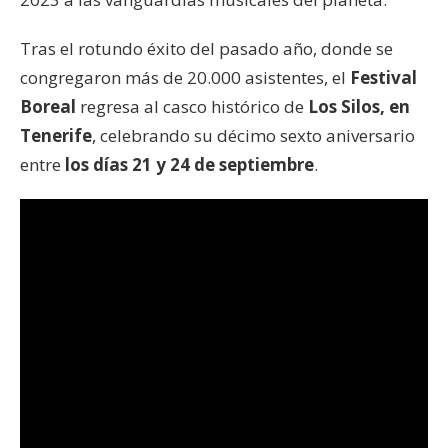
Tras el rotundo éxito del pasado año, donde se
congregaron más de 20.000 asistentes, el
Festival
Boreal
regresa al casco histórico de
Los Silos, en
Tenerife
, celebrando su décimo sexto aniversario
entre
los días 21 y 24 de septiembre
.