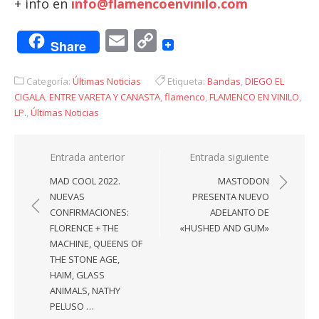
+ info en
info@flamencoenvinilo.com
Email
Copy
Share
Link
Categoría:
Últimas Noticias
Etiqueta:
Bandas
,
DIEGO EL
CIGALA
,
ENTRE VARETA Y CANASTA
,
flamenco
,
FLAMENCO EN VINILO
,
LP.
,
Últimas Noticias
Navegación
Entrada anterior
Entrada siguiente
de
MAD COOL 2022.
MASTODON
entradas
NUEVAS
PRESENTA NUEVO
CONFIRMACIONES:
ADELANTO DE
FLORENCE + THE
«HUSHED AND GUM»
MACHINE, QUEENS OF
THE STONE AGE,
HAIM, GLASS
ANIMALS, NATHY
PELUSO …