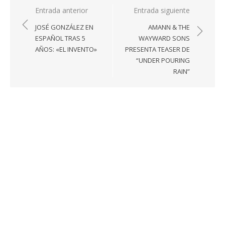
Navegación
Entrada anterior
Entrada siguiente
de
JOSÉ GONZÁLEZ EN
AMANN & THE
entradas
ESPAÑOL TRAS 5
WAYWARD SONS
AÑOS: «EL INVENTO»
PRESENTA TEASER DE
“UNDER POURING
RAIN”