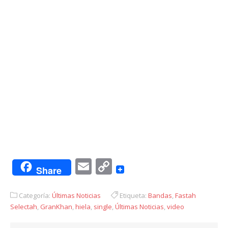
Email
Copy
Share
Link
Categoría:
Últimas Noticias
Etiqueta:
Bandas
,
Fastah
Selectah
,
GranKhan
,
hiela
,
single
,
Últimas Noticias
,
video