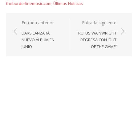
theborderlinemusic.com
,
Últimas Noticias
Navegación
Entrada anterior
Entrada siguiente
de
LIARS LANZARÁ
RUFUS WAINWRIGHT
entradas
NUEVO ÁLBUM EN
REGRESA CON ‘OUT
JUNIO
OF THE GAME’