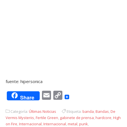
fuente: hipersonica
Email
Copy
Share
Link
Categoría:
Últimas Noticias
Etiqueta:
banda
,
Bandas
,
De
Vermis Mysteriis
,
Fertile Green
,
gabinete de prensa
,
hardcore
,
High
on Fire
,
Internacional
,
Internacional
,
metal
,
punk
,