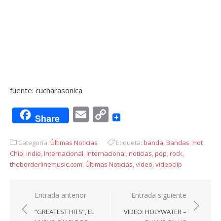
fuente: cucharasonica
Email
Copy
Share
Link
Categoría:
Últimas Noticias
Etiqueta:
banda
,
Bandas
,
Hot
Chip
,
indie
,
Internacional
,
Internacional
,
noticias
,
pop
,
rock
,
theborderlinemusic.com
,
Últimas Noticias
,
video
,
videoclip
Navegación
Entrada anterior
Entrada siguiente
de
“GREATEST HITS”, EL
VIDEO: HOLYWATER –