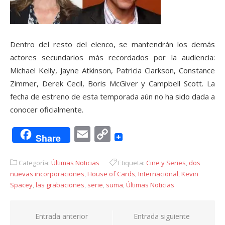
Dentro del resto del elenco, se mantendrán los demás
actores secundarios más recordados por la audiencia:
Michael Kelly, Jayne Atkinson, Patricia Clarkson, Constance
Zimmer, Derek Cecil, Boris McGiver y Campbell Scott. La
fecha de estreno de esta temporada aún no ha sido dada a
conocer oficialmente.
Email
Copy
Share
Link
Categoría:
Últimas Noticias
Etiqueta:
Cine y Series
,
dos
nuevas incorporaciones
,
House of Cards
,
Internacional
,
Kevin
Spacey
,
las grabaciones
,
serie
,
suma
,
Últimas Noticias
Navegación
Entrada anterior
Entrada siguiente