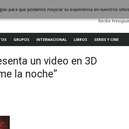
ic
logías para que podamos mejorar su experiencia en nuestros sitio
QUIENES SOMOS
CONTACTO
SERVICIOS
EDITA
Recibe Presupue
TOS
GRUPOS
INTERNACIONAL
LIBROS
SERIES Y CINE
esenta un video en 3D
me la noche”
y