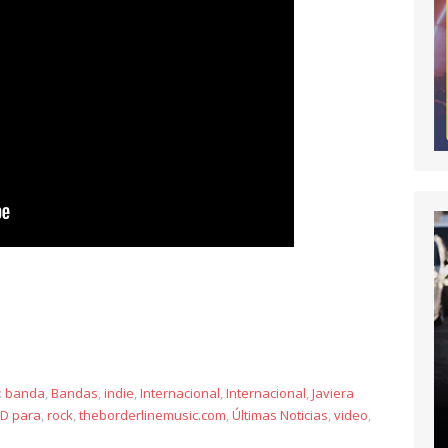
y
:
banda
,
Bandas
,
indie
,
Internacional
,
Internacional
,
Javiera
3D para
,
rock
,
theborderlinemusic.com
,
Últimas Noticias
,
video
,