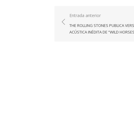
Navegación
Entrada anterior
de
THE ROLLING STONES PUBLICA VER
entradas
ACÚSTICA INÉDITA DE “WILD HORSE