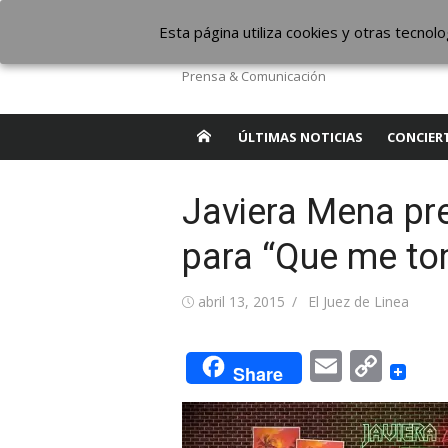
Saltar
The Borderline Mus
Esta página utiliza cookies y otras tecno
al
contenido
Prensa & Comunicación
ÚLTIMAS NOTICIAS
CONCIER
Javiera Mena pr
para “Que me to
Publicada
Autor
abril 13, 2015
El Juez de Linea
el
Email
Cop
Share
Link