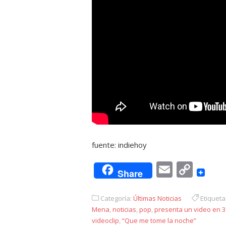
fuente: indiehoy
Email
Cop
Share
Link
Categoría:
Últimas Noticias
Etiqueta
Mena
,
noticias
,
pop
,
presenta un video en 
videoclip
,
“Que me tome la noche”