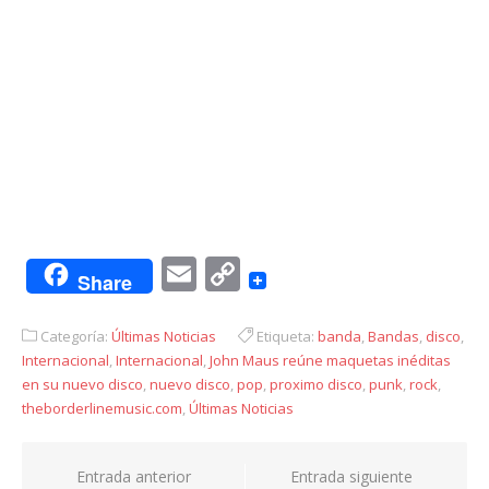
Email
Copy
Share
Link
Categoría:
Últimas Noticias
Etiqueta:
banda
,
Bandas
,
disco
,
Internacional
,
Internacional
,
John Maus reúne maquetas inéditas
en su nuevo disco
,
nuevo disco
,
pop
,
proximo disco
,
punk
,
rock
,
theborderlinemusic.com
,
Últimas Noticias
Navegación
Entrada anterior
Entrada siguiente