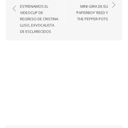
de
ESTRENAMOS EL
MINI-GIRA DE ELI
entradas
VIDEOCLIP DE
‘PAPERBOY’ REED Y
REGRESO DE CRISTINA
THE PEPPER POTS
LLISO, EXVOCALISTA
DE ESCLARECIDOS