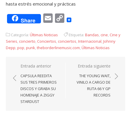
hasta estrés emocional y prácticas
Email
Copy
Share
Link
Categoría:
Últimas Noticias
Etiqueta:
Bandas
,
cine
,
Cine y
Series
,
concierto
,
Conciertos
,
conciertos
,
Internacional
,
Johnny
Depp
,
pop
,
punk
,
theborderlinemusic.com
,
Últimas Noticias
Navegación
Entrada anterior
Entrada siguiente
de
CAPSULA REEDITA
THE YOUNG WAIT,
entradas
SUS TRES PRIMEROS
VINILO A CARGO DE
DISCOS Y GRABA SU
RUTA 66 Y GP
HOMENAJE A ZIGGY
RECORDS
STARDUST