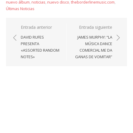
nuevo álbum
,
noticias
,
nuevo disco
,
theborderlinemusic.com
,
Últimas Noticias
Navegación
Entrada anterior
Entrada siguiente
de
DAVID RUFES
JAMES MURPHY: “LA
entradas
PRESENTA
MÚSICA DANCE
«ASSORTED RANDOM
COMERCIAL ME DA
NOTES»
GANAS DE VOMITAR”