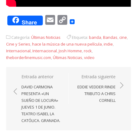
Email
Copy
Share
Link
Categoría:
Últimas Noticias
Etiqueta:
banda
,
Bandas
,
cine
,
Cine y Series
,
hace la música de una nueva película
,
indie
,
Internacional
,
Internacional
,
Josh Homme
,
rock
,
theborderlinemusic.com
,
Últimas Noticias
,
video
Navegación
Entrada anterior
Entrada siguiente
de
DAVID CARMONA
EDDIE VEDDER RINDE
entradas
PRESENTA «UN
TRIBUTO A CHRIS
SUEÑO DE LOCURA»
CORNELL
JUEVES 1 DE JUNIO.
TEATRO ISABEL LA
CATÓLICA. GRANADA.