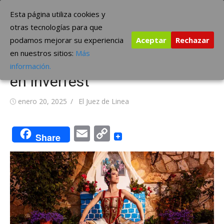
Saltar
The Borderline Music
Esta página utiliza cookies y
al
otras tecnologías para que
contenido
podamos mejorar su experiencia
Aceptar
Rechazar
Karmento reanuda la gira de
en nuestros sitios:
Más
‘La Serrana’ con un concierto
información.
en Inverfest
Publicada
Autor
enero 20, 2025
El Juez de Linea
el
Email
Copy
Share
Link