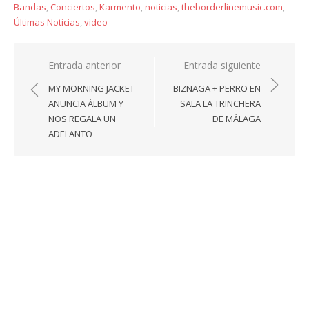
Bandas
,
Conciertos
,
Karmento
,
noticias
,
theborderlinemusic.com
,
Últimas Noticias
,
video
Navegación
Entrada anterior
Entrada siguiente
de
MY MORNING JACKET
BIZNAGA + PERRO EN
entradas
ANUNCIA ÁLBUM Y
SALA LA TRINCHERA
NOS REGALA UN
DE MÁLAGA
ADELANTO