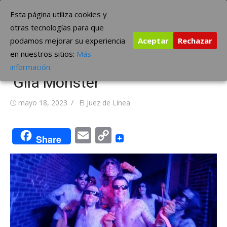
Saltar
The Borderline Music
Esta página utiliza cookies y
al
otras tecnologías para que
contenido
podamos mejorar su experiencia
Aceptar
Rechazar
King Gizzard & The Lizard
en nuestros sitios:
Más
Wizard presenta adelanto
información.
‘Gila Monster’
Publicada
Autor
mayo 18, 2023
El Juez de Linea
el
Email
Copy
Share
Link