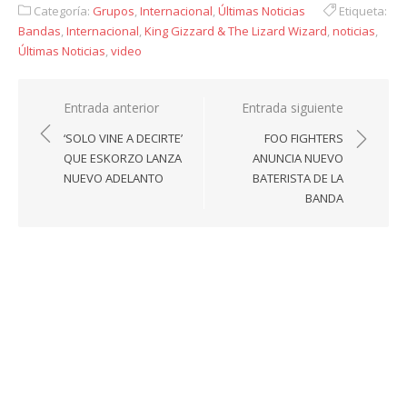
Categoría:
Grupos
,
Internacional
,
Últimas Noticias
Etiqueta:
Bandas
,
Internacional
,
King Gizzard & The Lizard Wizard
,
noticias
,
Últimas Noticias
,
video
Navegación
Entrada anterior
Entrada siguiente
de
‘SOLO VINE A DECIRTE’
FOO FIGHTERS
entradas
QUE ESKORZO LANZA
ANUNCIA NUEVO
NUEVO ADELANTO
BATERISTA DE LA
BANDA