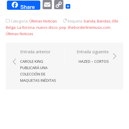
Email
Copy
Share
Link
Categoría:
Últimas Noticias
Etiqueta:
banda
,
Bandas
,
Elle
Belga
,
La llorona
,
nuevo disco
,
pop
,
theborderlinemusic.com
,
Últimas Noticias
Navegación
Entrada anterior
Entrada siguiente
de
CAROLE KING
HAZED – CORTOS
entradas
PUBLICARÁ UNA
COLECCIÓN DE
MAQUETAS INÉDITAS