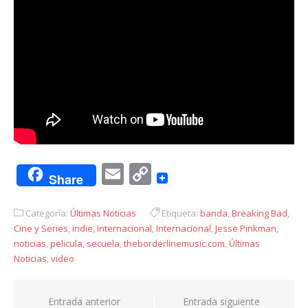
Email
Copy
Share
Link
Categoría:
Últimas Noticias
Etiqueta:
banda
,
Breaking Bad
,
Cine y Series
,
indie
,
Internacional
,
Internacional
,
Jesse Pinkman
,
noticias
,
pelicula
,
secuela
,
theborderlinemusic.com
,
Últimas
Noticias
,
video
Navegación
Entrada anterior
Entrada siguiente