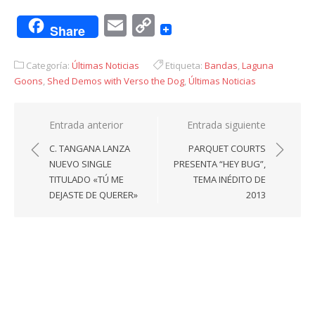
Email
Copy
Share
Link
Categoría:
Últimas Noticias
Etiqueta:
Bandas
,
Laguna
Goons
,
Shed Demos with Verso the Dog
,
Últimas Noticias
Navegación
Entrada anterior
Entrada siguiente
de
C. TANGANA LANZA
PARQUET COURTS
entradas
NUEVO SINGLE
PRESENTA “HEY BUG”,
TITULADO «TÚ ME
TEMA INÉDITO DE
DEJASTE DE QUERER»
2013