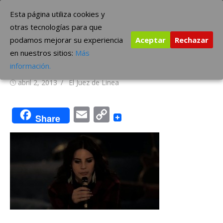
Saltar
The Borderline Music
Esta página utiliza cookies y
al
otras tecnologías para que
contenido
podamos mejorar su experiencia
Aceptar
Rechazar
Lana del Rey se atreve a
en nuestros sitios:
Más
versionar a Leonard Cohen
información.
Publicada
Autor
abril 2, 2013
El Juez de Linea
el
Email
Copy
Share
Link