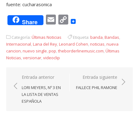
fuente: cucharasonica
Email
Copy
Share
Link
Categoría:
Últimas Noticias
Etiqueta:
banda
,
Bandas
,
Internacional
,
Lana del Rey
,
Leonard Cohen
,
noticias
,
nueva
cancion
,
nuevo single
,
pop
,
theborderlinemusic.com
,
Últimas
Noticias
,
versionar
,
videoclip
Navegación
Entrada anterior
Entrada siguiente
de
LORI MEYERS, Nº 3 EN
FALLECE PHIL RAMONE
entradas
LA LISTA DE VENTAS
ESPAÑOLA