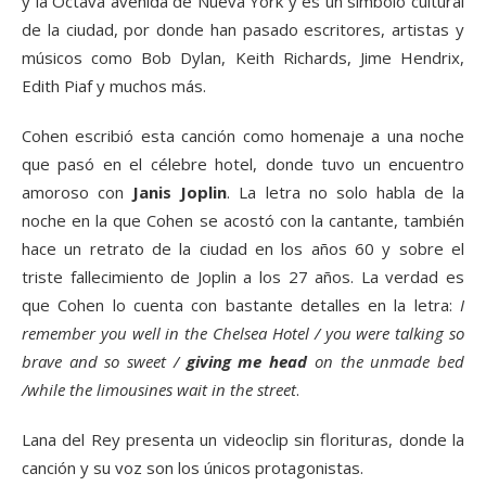
y la Octava avenida de Nueva York y es un símbolo cultural
de la ciudad, por donde han pasado escritores, artistas y
músicos como Bob Dylan, Keith Richards, Jime Hendrix,
Edith Piaf y muchos más.
Cohen escribió esta canción como homenaje a una noche
que pasó en el célebre hotel, donde tuvo un encuentro
amoroso con
Janis Joplin
. La letra no solo habla de la
noche en la que Cohen se acostó con la cantante, también
hace un retrato de la ciudad en los años 60 y sobre el
triste fallecimiento de Joplin a los 27 años. La verdad es
que Cohen lo cuenta con bastante detalles en la letra:
I
remember you well in the Chelsea Hotel / you were talking so
brave and so sweet /
giving me head
on the unmade bed
/while the limousines wait in the street
.
Lana del Rey presenta un videoclip sin florituras, donde la
canción y su voz son los únicos protagonistas.