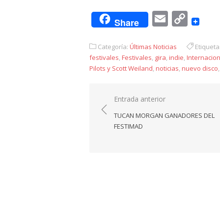
Email
Cop
Share
Link
Categoría:
Últimas Noticias
Etiqueta
festivales
,
Festivales
,
gira
,
indie
,
Internacion
Pilots y Scott Weiland
,
noticias
,
nuevo disco
Navegación
Entrada anterior
de
TUCAN MORGAN GANADORES DEL
entradas
FESTIMAD