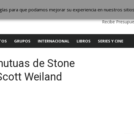
ic
logías para que podamos mejorar su experiencia en nuestros sitio
QUIENES SOMOS
CONTACTO
SERVICIOS
EDITA
Recibe Presupue
TOS
GRUPOS
INTERNACIONAL
LIBROS
SERIES Y CINE
utuas de Stone
Scott Weiland
y