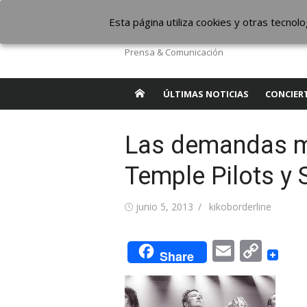
Saltar
The Borderline Mus
Esta página utiliza cookies y otras tecno
al
contenido
Prensa & Comunicación
ÚLTIMAS NOTICIAS
CONCIER
Las demandas m
Temple Pilots y 
Publicada
Autor
junio 5, 2013
kikoborderline
el
Email
Cop
Share
Link