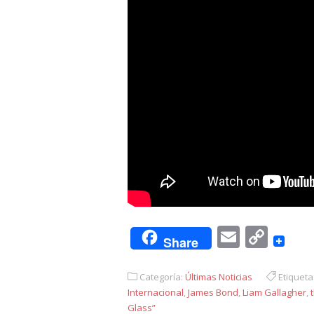
Email
Cop
Share
Link
Categoría:
Últimas Noticias
Etiqueta
Internacional
,
James Bond
,
Liam Gallagher
,
Glass”