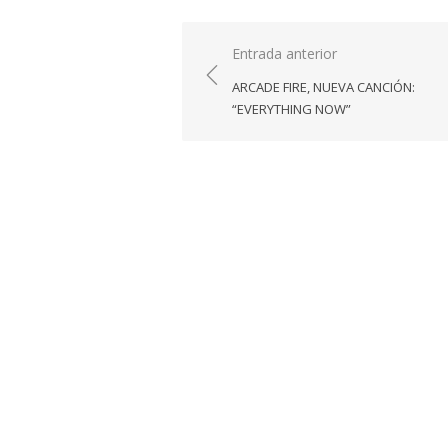
Navegación
Entrada anterior
de
ARCADE FIRE, NUEVA CANCIÓN:
entradas
“EVERYTHING NOW”