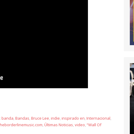
y
:
banda
,
Bandas
,
Bruce Lee
,
indie
,
inspirado en
,
Internacional
,
theborderlinemusic.com
,
Últimas Noticias
,
video
,
“Wall Of