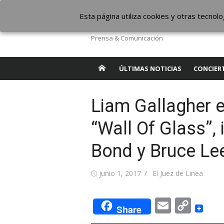
Saltar
The Borderline Mus
Esta página utiliza cookies y otras tecno
al
contenido
Prensa & Comunicación
ÚLTIMAS NOTICIAS
CONCIER
Liam Gallagher e
“Wall Of Glass”,
Bond y Bruce Le
Publicada
Autor
junio 1, 2017
El Juez de Linea
el
Email
Cop
Share
Link