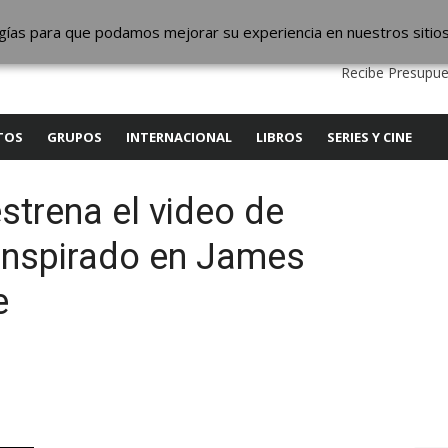
ic
logías para que podamos mejorar su experiencia en nuestros sitio
QUIENES SOMOS
CONTACTO
SERVICIOS
EDITA
Recibe Presupue
TOS
GRUPOS
INTERNACIONAL
LIBROS
SERIES Y CINE
strena el video de
 inspirado en James
e
y