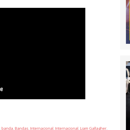
y
:
banda
,
Bandas
,
Internacional
,
Internacional
,
Liam Gallagher
,