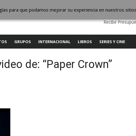
ic
logías para que podamos mejorar su experiencia en nuestros sitio
QUIENES SOMOS
CONTACTO
SERVICIOS
EDITA
Recibe Presupue
TOS
GRUPOS
INTERNACIONAL
LIBROS
SERIES Y CINE
video de: “Paper Crown”
y