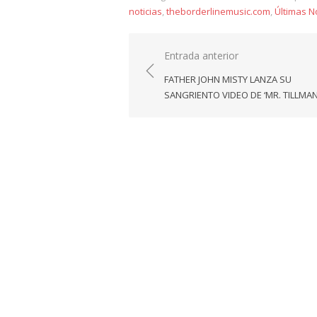
noticias
,
theborderlinemusic.com
,
Últimas No
Navegación
Entrada anterior
de
FATHER JOHN MISTY LANZA SU
entradas
SANGRIENTO VIDEO DE ‘MR. TILLMAN