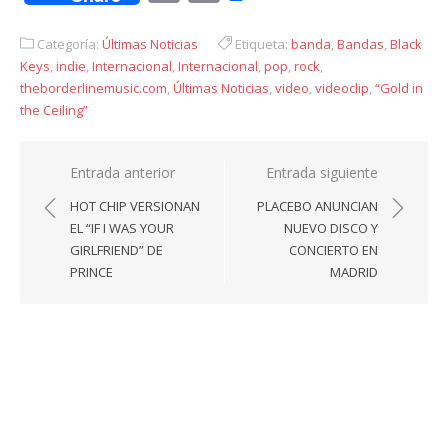
Link
Categoría:
Últimas Noticias
Etiqueta:
banda
,
Bandas
,
Black
Keys
,
indie
,
Internacional
,
Internacional
,
pop
,
rock
,
theborderlinemusic.com
,
Últimas Noticias
,
video
,
videoclip
,
“Gold in
the Ceiling”
Navegación
Entrada anterior
Entrada siguiente
de
HOT CHIP VERSIONAN
PLACEBO ANUNCIAN
entradas
EL “IF I WAS YOUR
NUEVO DISCO Y
GIRLFRIEND” DE
CONCIERTO EN
PRINCE
MADRID