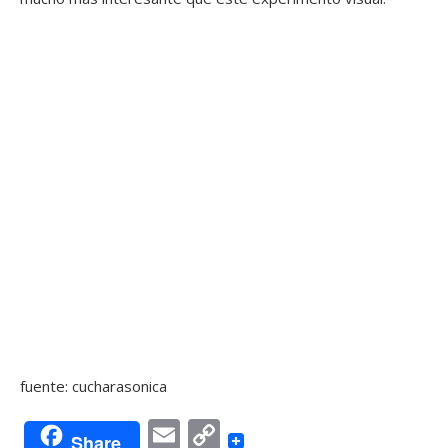
fuente: cucharasonica
Email
Copy
Share