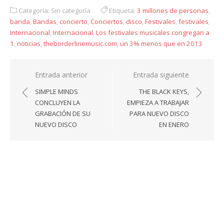
Categoría: Sin categoría
Etiqueta:
3 millones de personas
,
banda
,
Bandas
,
concierto
,
Conciertos
,
disco
,
Festivales
,
festivales
,
Internacional
,
Internacional
,
Los festivales musicales congregan a
1
,
noticias
,
theborderlinemusic.com
,
un 3% menos que en 2013
Navegación
Entrada anterior
Entrada siguiente
de
SIMPLE MINDS
THE BLACK KEYS,
entradas
CONCLUYEN LA
EMPIEZA A TRABAJAR
GRABACIÓN DE SU
PARA NUEVO DISCO
NUEVO DISCO
EN ENERO