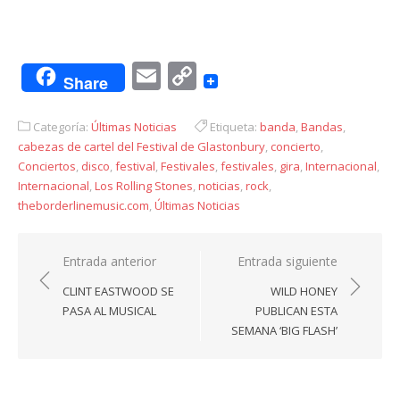
Email
Copy
Share
Link
Categoría:
Últimas Noticias
Etiqueta:
banda
,
Bandas
,
cabezas de cartel del Festival de Glastonbury
,
concierto
,
Conciertos
,
disco
,
festival
,
Festivales
,
festivales
,
gira
,
Internacional
,
Internacional
,
Los Rolling Stones
,
noticias
,
rock
,
theborderlinemusic.com
,
Últimas Noticias
Navegación
Entrada anterior
Entrada siguiente
de
CLINT EASTWOOD SE
WILD HONEY
entradas
PASA AL MUSICAL
PUBLICAN ESTA
SEMANA ‘BIG FLASH’