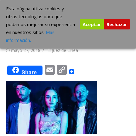
Saltar
The Borderline Music
Esta página utiliza cookies y
al
otras tecnologías para que
contenido
podamos mejorar su experiencia
Aceptar
Rechazar
‘Love Is Dead’, el nuevo disco
en nuestros sitios:
Más
de CHVRCHES
información.
Publicada
Autor
mayo 27, 2018
El Juez de Linea
el
Email
Copy
Share
Link