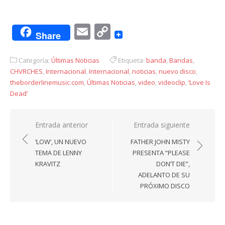
Email
Copy
Share
Link
Categoría:
Últimas Noticias
Etiqueta:
banda
,
Bandas
,
CHVRCHES
,
Internacional
,
Internacional
,
noticias
,
nuevo disco
,
theborderlinemusic.com
,
Últimas Noticias
,
video
,
videoclip
,
‘Love Is
Dead’
Navegación
Entrada anterior
Entrada siguiente
de
‘LOW’, UN NUEVO
FATHER JOHN MISTY
entradas
TEMA DE LENNY
PRESENTA “PLEASE
KRAVITZ
DON’T DIE”,
ADELANTO DE SU
PRÓXIMO DISCO