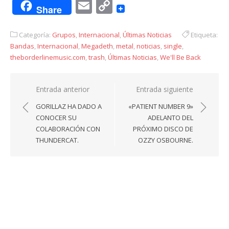
Email
Copy
Share
Link
Categoría:
Grupos
,
Internacional
,
Últimas Noticias
Etiqueta:
Bandas
,
Internacional
,
Megadeth
,
metal
,
noticias
,
single
,
theborderlinemusic.com
,
trash
,
Últimas Noticias
,
We'll Be Back
Navegación
Entrada anterior
Entrada siguiente
de
GORILLAZ HA DADO A
«PATIENT NUMBER 9»
entradas
CONOCER SU
ADELANTO DEL
COLABORACIÓN CON
PRÓXIMO DISCO DE
THUNDERCAT.
OZZY OSBOURNE.