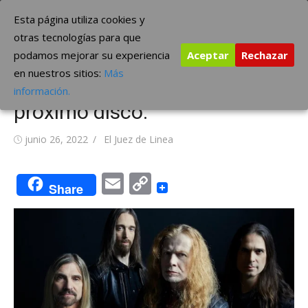
Saltar
The Borderline Music
Esta página utiliza cookies y
al
otras tecnologías para que
contenido
podamos mejorar su experiencia
Aceptar
Rechazar
Megadeth presenta single
en nuestros sitios:
Más
‘We’ll Be Back’, adelanto de su
información.
próximo disco.
Publicada
Autor
junio 26, 2022
El Juez de Linea
el
Email
Copy
Share
Link