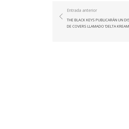
Navegación
Entrada anterior
de
THE BLACK KEYS PUBLICARÁN UN D
entradas
DE COVERS LLAMADO ‘DELTA KREAM