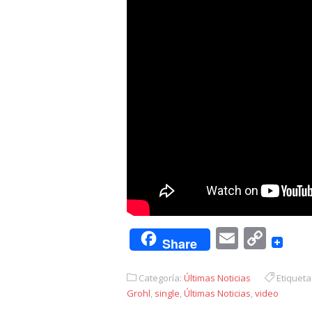
Email
Cop
Share
Link
Categoría:
Últimas Noticias
Etiqueta
Grohl
,
single
,
Últimas Noticias
,
video