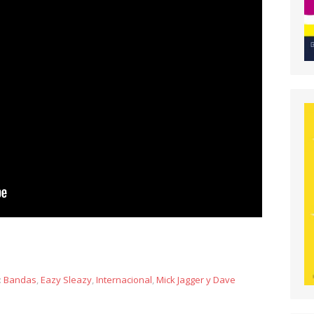
y
:
Bandas
,
Eazy Sleazy
,
Internacional
,
Mick Jagger y Dave