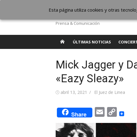
Saltar
The Borderline Mus
Esta página utiliza cookies y otras tecno
al
contenido
Prensa & Comunicación
ÚLTIMAS NOTICIAS
CONCIER
Mick Jagger y D
«Eazy Sleazy»
Publicada
Autor
abril 13, 2021
El Juez de Linea
el
Email
Cop
Share
Link