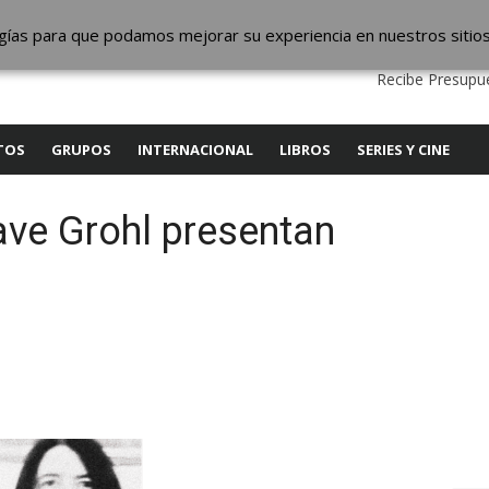
ic
logías para que podamos mejorar su experiencia en nuestros sitio
QUIENES SOMOS
CONTACTO
SERVICIOS
EDIT
Recibe Presupue
TOS
GRUPOS
INTERNACIONAL
LIBROS
SERIES Y CINE
ave Grohl presentan
y