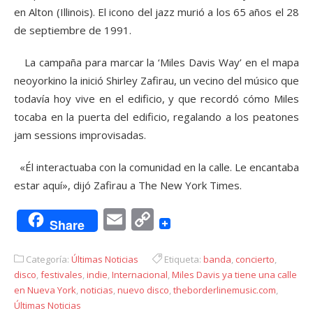
en Alton (Illinois). El icono del jazz murió a los 65 años el 28
de septiembre de 1991.
La campaña para marcar la ‘Miles Davis Way’ en el mapa
neoyorkino la inició Shirley Zafirau, un vecino del músico que
todavía hoy vive en el edificio, y que recordó cómo Miles
tocaba en la puerta del edificio, regalando a los peatones
jam sessions improvisadas.
«Él interactuaba con la comunidad en la calle. Le encantaba
estar aquí», dijó Zafirau a The New York Times.
Email
Copy
Share
Link
Categoría:
Últimas Noticias
Etiqueta:
banda
,
concierto
,
disco
,
festivales
,
indie
,
Internacional
,
Miles Davis ya tiene una calle
en Nueva York
,
noticias
,
nuevo disco
,
theborderlinemusic.com
,
Últimas Noticias