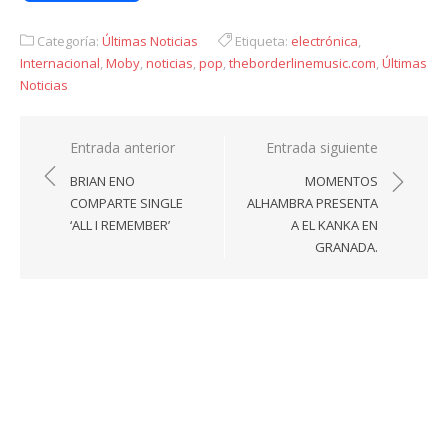
Link
Categoría:
Últimas Noticias
Etiqueta:
electrónica
,
Internacional
,
Moby
,
noticias
,
pop
,
theborderlinemusic.com
,
Últimas
Noticias
Navegación
Entrada anterior
Entrada siguiente
de
BRIAN ENO
MOMENTOS
entradas
COMPARTE SINGLE
ALHAMBRA PRESENTA
‘ALL I REMEMBER’
A EL KANKA EN
GRANADA.