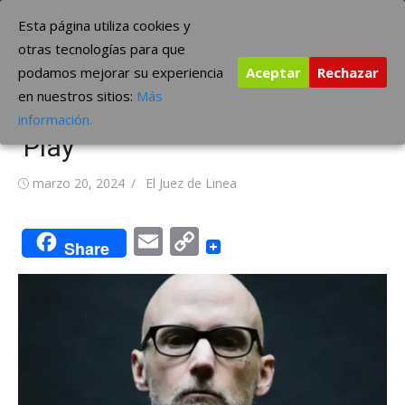
Saltar
The Borderline Music
Esta página utiliza cookies y
al
otras tecnologías para que
contenido
podamos mejorar su experiencia
Aceptar
Rechazar
Moby anuncia nuevo álbum y
en nuestros sitios:
Más
gira por el 25° aniversario de
información.
‘Play’
Publicada
Autor
marzo 20, 2024
El Juez de Linea
el
Email
Copy
Share
Link