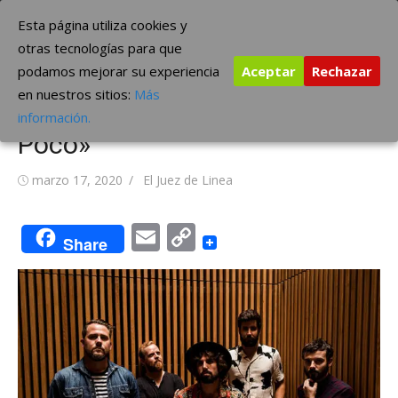
Saltar
The Borderline Music
Esta página utiliza cookies y
al
otras tecnologías para que
contenido
podamos mejorar su experiencia
Aceptar
Rechazar
Morning Drivers presenta
en nuestros sitios:
Más
Vídeo Clip titulado «Sabe a
información.
Poco»
Publicada
Autor
marzo 17, 2020
El Juez de Linea
el
Email
Copy
Share
Link