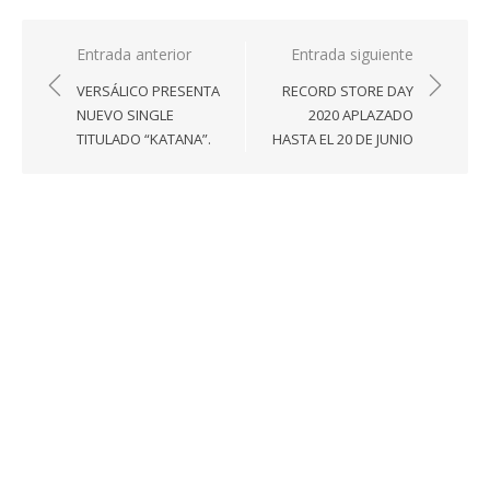
Navegación
Entrada anterior
Entrada siguiente
de
VERSÁLICO PRESENTA
RECORD STORE DAY
entradas
NUEVO SINGLE
2020 APLAZADO
TITULADO “KATANA”.
HASTA EL 20 DE JUNIO