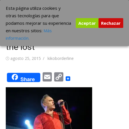
Saltar
The Borderline Music
Esta página utiliza cookies y
al
otras tecnologías para que
contenido
podamos mejorar su experiencia
Aceptar
Rechazar
Morrissey publicará su primera
en nuestros sitios:
Más
novela en septiembre: ‘List of
información.
the lost’
Publicada
Autor
agosto 25, 2015
kikoborderline
el
Email
Copy
Share
Link