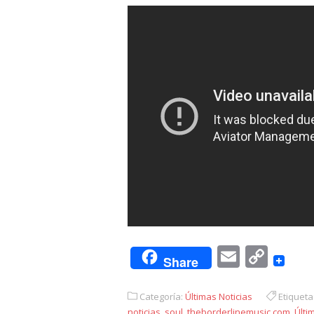
Email
Cop
Share
Link
Categoría:
Últimas Noticias
Etiqueta
noticias
,
soul
,
theborderlinemusic.com
,
Últi