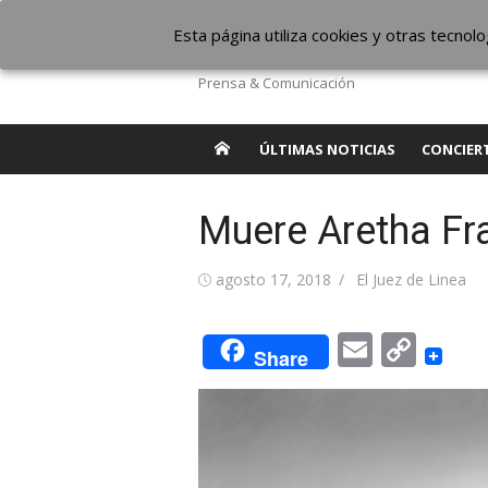
Saltar
The Borderline Mus
Esta página utiliza cookies y otras tecno
al
contenido
Prensa & Comunicación
ÚLTIMAS NOTICIAS
CONCIER
Muere Aretha Fra
Publicada
Autor
agosto 17, 2018
El Juez de Linea
el
Email
Cop
Share
Link