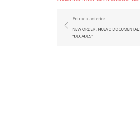
Navegación
Entrada anterior
de
NEW ORDER , NUEVO DOCUMENTAL:
entradas
“DECADES”