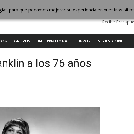
ic
logías para que podamos mejorar su experiencia en nuestros sitio
QUIENES SOMOS
CONTACTO
SERVICIOS
EDITA
Recibe Presupue
TOS
GRUPOS
INTERNACIONAL
LIBROS
SERIES Y CINE
nklin a los 76 años
y