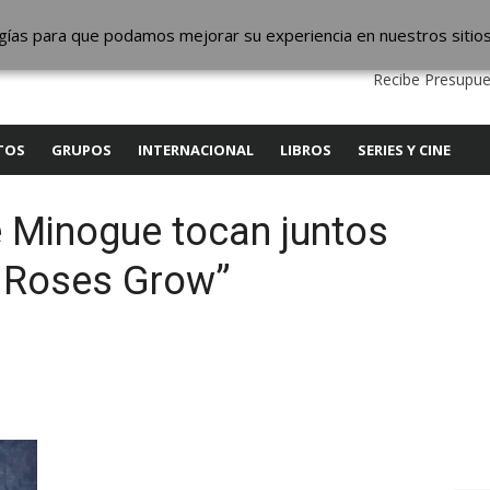
ic
logías para que podamos mejorar su experiencia en nuestros sitio
QUIENES SOMOS
CONTACTO
SERVICIOS
EDITA
Recibe Presupue
TOS
GRUPOS
INTERNACIONAL
LIBROS
SERIES Y CINE
e Minogue tocan juntos
 Roses Grow”
y