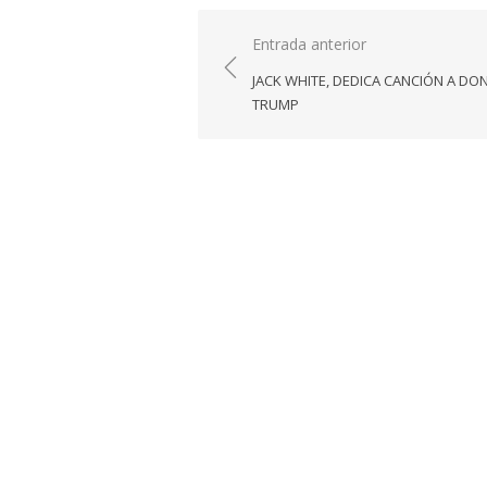
Navegación
Entrada anterior
de
JACK WHITE, DEDICA CANCIÓN A DO
entradas
TRUMP