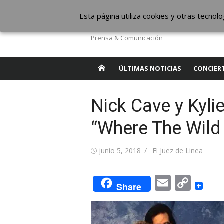
Saltar
The Borderline Mus
Esta página utiliza cookies y otras tecno
al
contenido
Prensa & Comunicación
ÚLTIMAS NOTICIAS
CONCIER
Nick Cave y Kyli
“Where The Wild
Publicada
Autor
junio 5, 2018
El Juez de Linea
el
Email
Cop
Share
Link