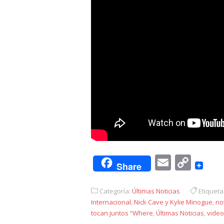
Email
Cop
Share
Link
Categoría:
Últimas Noticias
Etiqueta
Internacional
,
Nick Cave y Kylie Minogue
,
no
tocan juntos “Where
,
Últimas Noticias
,
video