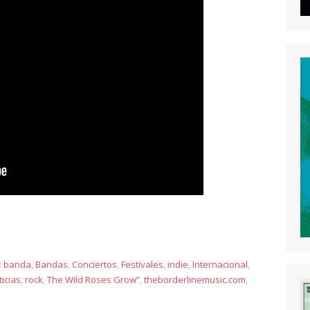
y
:
banda
,
Bandas
,
Conciertos
,
Festivales
,
indie
,
Internacional
,
ticias
,
rock
,
The Wild Roses Grow”
,
theborderlinemusic.com
,