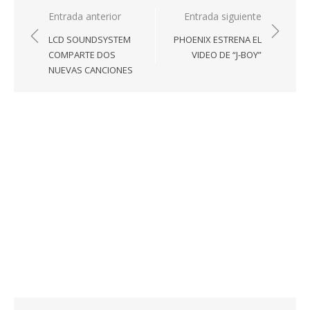
Navegación
Entrada anterior
Entrada siguiente
de
LCD SOUNDSYSTEM
PHOENIX ESTRENA EL
entradas
COMPARTE DOS
VIDEO DE “J-BOY”
NUEVAS CANCIONES