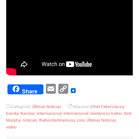
Email
Copy
Share
Link
Categoría:
Últimas Noticias
Etiqueta:
(Chet Faker) lanza
,
banda
,
Bandas
,
Internacional
,
Internacional
,
misterioso tráiler
,
Nick
Murphy
,
noticias
,
theborderlinemusic.com
,
Últimas Noticias
,
video