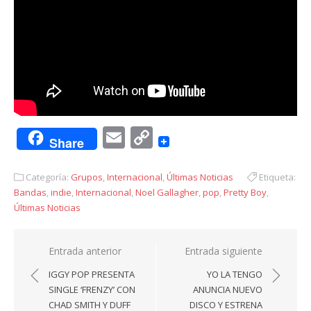
Email
Copy
Share
Link
Categoría:
Grupos
,
Internacional
,
Últimas Noticias
Etiqueta:
Bandas
,
indie
,
Internacional
,
Noel Gallagher
,
pop
,
Pretty Boy
,
Últimas Noticias
Navegación
Entrada anterior
Entrada siguiente
de
IGGY POP PRESENTA
YO LA TENGO
entradas
SINGLE ‘FRENZY’ CON
ANUNCIA NUEVO
CHAD SMITH Y DUFF
DISCO Y ESTRENA