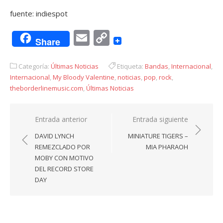
fuente: indiespot
Email
Copy
Share
Link
Categoría:
Últimas Noticias
Etiqueta:
Bandas
,
Internacional
,
Internacional
,
My Bloody Valentine
,
noticias
,
pop
,
rock
,
theborderlinemusic.com
,
Últimas Noticias
Navegación
Entrada anterior
Entrada siguiente
de
DAVID LYNCH
MINIATURE TIGERS –
entradas
REMEZCLADO POR
MIA PHARAOH
MOBY CON MOTIVO
DEL RECORD STORE
DAY