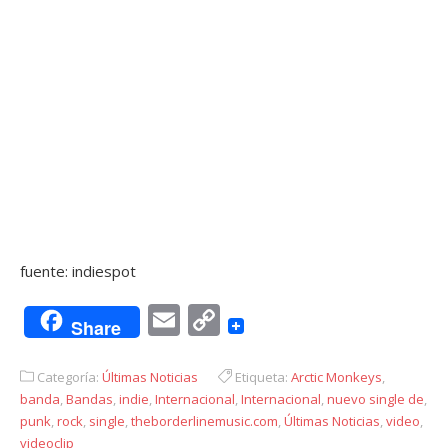
fuente: indiespot
Email
Copy
Share
Link
Categoría:
Últimas Noticias
Etiqueta:
Arctic Monkeys
,
banda
,
Bandas
,
indie
,
Internacional
,
Internacional
,
nuevo single de
,
punk
,
rock
,
single
,
theborderlinemusic.com
,
Últimas Noticias
,
video
,
videoclip