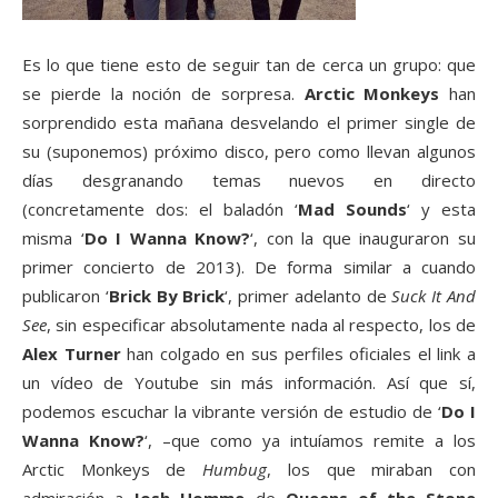
Es lo que tiene esto de seguir tan de cerca un grupo: que
se pierde la noción de sorpresa.
Arctic Monkeys
han
sorprendido esta mañana desvelando el primer single de
su (suponemos) próximo disco, pero como llevan algunos
días desgranando temas nuevos en directo
(concretamente dos: el baladón ‘
Mad Sounds
‘ y esta
misma ‘
Do I Wanna Know?
‘, con la que inauguraron su
primer concierto de 2013). De forma similar a cuando
publicaron ‘
Brick By Brick
‘, primer adelanto de
Suck It And
See
, sin especificar absolutamente nada al respecto, los de
Alex Turner
han colgado en sus perfiles oficiales el link a
un vídeo de Youtube sin más información. Así que sí,
podemos escuchar la vibrante versión de estudio de ‘
Do I
Wanna Know?
‘, –que como ya intuíamos remite a los
Arctic Monkeys de
Humbug
, los que miraban con