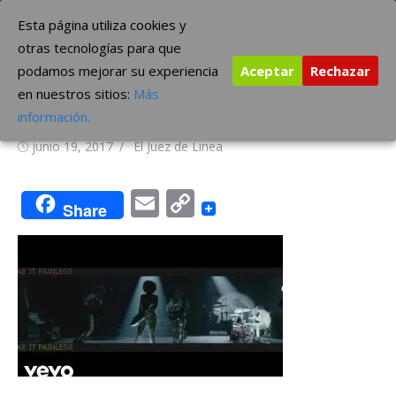
Saltar
The Borderline Music
Esta página utiliza cookies y
al
otras tecnologías para que
contenido
podamos mejorar su experiencia
Aceptar
Rechazar
Nuevo video de Arcade Fire:
en nuestros sitios:
Más
“Creature Comfort”
información.
Publicada
Autor
junio 19, 2017
El Juez de Linea
el
Email
Copy
Share
Link