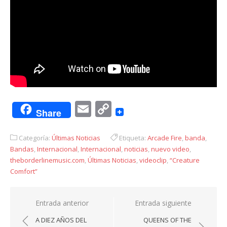
Email
Copy
Share
Link
Categoría:
Últimas Noticias
Etiqueta:
Arcade Fire
,
banda
,
Bandas
,
Internacional
,
Internacional
,
noticias
,
nuevo video
,
theborderlinemusic.com
,
Últimas Noticias
,
videoclip
,
“Creature
Comfort”
Navegación
Entrada anterior
Entrada siguiente
de
A DIEZ AÑOS DEL
QUEENS OF THE