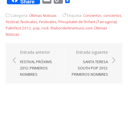
Share
Link
Categoría:
Últimas Noticias
Etiqueta:
Conciertos
,
conciertos
,
festival
,
festivales
,
Festivales
,
l’Hospitalet de l’Infant (Tarragona)
,
Palmfest 2012
,
pop
,
rock
,
theborderlinemusic.com
,
Últimas
Noticias
Navegación
Entrada anterior
Entrada siguiente
de
FESTIVAL PRÓXIMS
SANTA TERESA
entradas
2012: PRIMEROS
SOUTH POP 2012:
NOMBRES
PRIMEROS NOMBRES