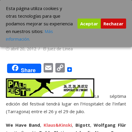
Saltar
The Borderline Music
Esta página utiliza cookies y
al
otras tecnologías para que
contenido
podamos mejorar su experiencia
Aceptar
Rechazar
Palmfest 2012: primeros
en nuestros sitios:
Más
nombres
información.
Publicada
Autor
abril 20, 2012
El Juez de Linea
el
Email
Copy
Share
Link
La séptima
edición del festival tendrá lugar en l’Hospitalet de l’Infant
(Tarragona) entre el 26 y el 29 de julio.
We Have Band
,
Klaus&Kinski
,
Bigott
,
Wolfgang Flür