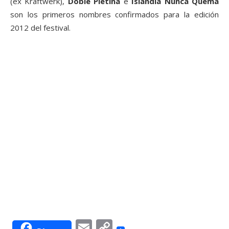
(ex Kraftwerk),
Doble Pletina
e
Islandia Nunca Quema
son los primeros nombres confirmados para la edición
2012 del festival.
Email
Copy