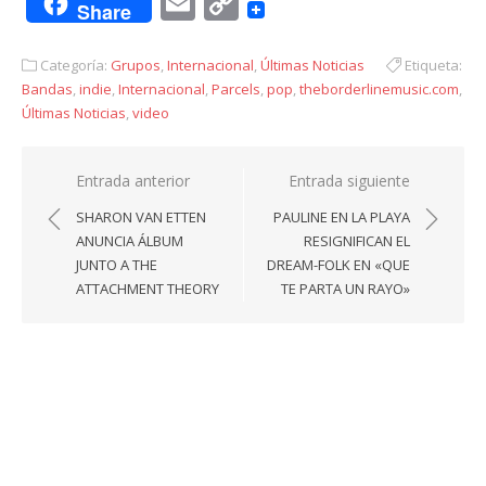
Email
Copy
Share
Link
Categoría:
Grupos
,
Internacional
,
Últimas Noticias
Etiqueta:
Bandas
,
indie
,
Internacional
,
Parcels
,
pop
,
theborderlinemusic.com
,
Últimas Noticias
,
video
Navegación
Entrada anterior
Entrada siguiente
de
SHARON VAN ETTEN
PAULINE EN LA PLAYA
entradas
ANUNCIA ÁLBUM
RESIGNIFICAN EL
JUNTO A THE
DREAM-FOLK EN «QUE
ATTACHMENT THEORY
TE PARTA UN RAYO»