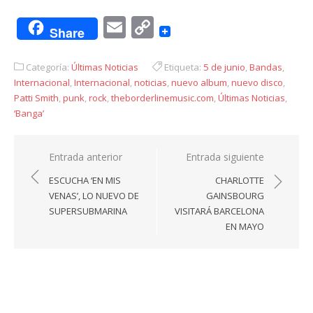
Email
Copy
Share
Link
Categoría:
Últimas Noticias
Etiqueta:
5 de junio
,
Bandas
,
Internacional
,
Internacional
,
noticias
,
nuevo album
,
nuevo disco
,
Patti Smith
,
punk
,
rock
,
theborderlinemusic.com
,
Últimas Noticias
,
‘Banga’
Navegación
Entrada anterior
Entrada siguiente
de
ESCUCHA ‘EN MIS
CHARLOTTE
entradas
VENAS’, LO NUEVO DE
GAINSBOURG
SUPERSUBMARINA
VISITARÁ BARCELONA
EN MAYO