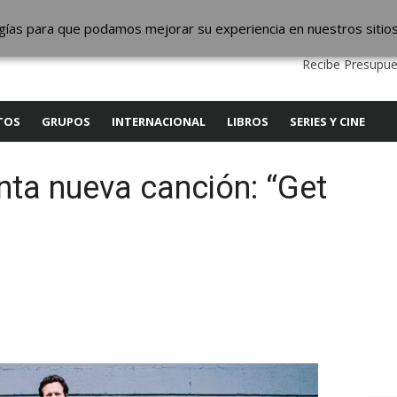
ic
logías para que podamos mejorar su experiencia en nuestros sitio
QUIENES SOMOS
CONTACTO
SERVICIOS
EDITA
Recibe Presupue
TOS
GRUPOS
INTERNACIONAL
LIBROS
SERIES Y CINE
nta nueva canción: “Get
y