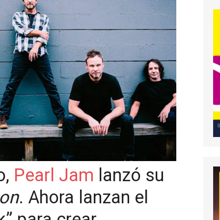
o,
Pearl Jam
lanzó su
ton
. Ahora lanzan el
k” para crear