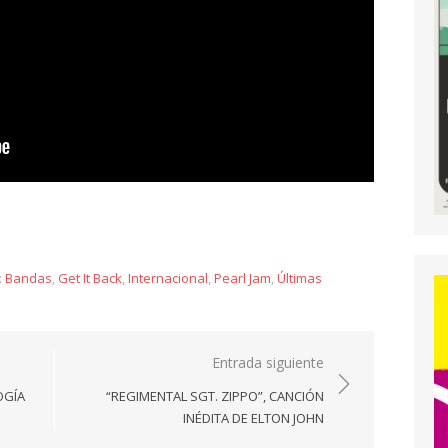
y
:
Bandas
,
Get It Back
,
Internacional
,
Pearl Jam
,
Últimas
Entrada siguiente
OGÍA
“REGIMENTAL SGT. ZIPPO”, CANCIÓN
INÉDITA DE ELTON JOHN