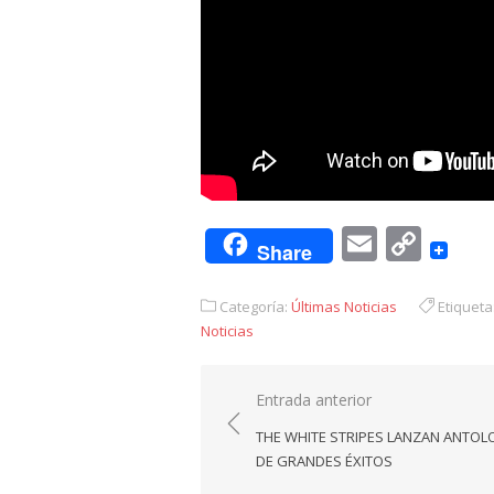
Email
Cop
Share
Link
Categoría:
Últimas Noticias
Etiqueta
Noticias
Navegación
Entrada anterior
de
THE WHITE STRIPES LANZAN ANTOL
entradas
DE GRANDES ÉXITOS