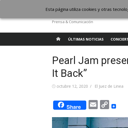
Saltar
The Borderline Mus
Esta página utiliza cookies y otras tecno
al
contenido
Prensa & Comunicación
ÚLTIMAS NOTICIAS
CONCIER
Pearl Jam prese
It Back”
Publicada
Autor
octubre 12, 2020
El Juez de Linea
el
Email
Cop
Share
Link