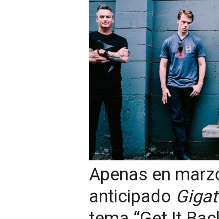
Apenas en marz
anticipado
Giga
tema “Get It Bac