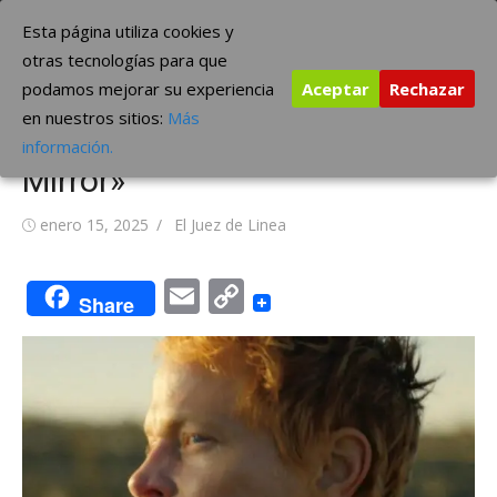
Saltar
The Borderline Music
Esta página utiliza cookies y
al
otras tecnologías para que
contenido
podamos mejorar su experiencia
Aceptar
Rechazar
Perfume Genius anuncia
en nuestros sitios:
Más
álbum, ‘Glory’ y adelanta «It’s a
información.
Mirror»
Publicada
Autor
enero 15, 2025
El Juez de Linea
el
Email
Copy
Share
Link