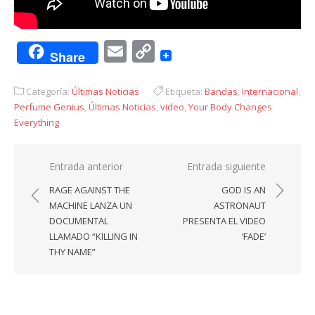
Email
Copy
Share
Link
Categoría:
Últimas Noticias
Etiqueta:
Bandas
,
Internacional
,
Perfume Genius
,
Últimas Noticias
,
video
,
Your Body Changes
Everything
Navegación
Entrada anterior
Entrada siguiente
de
RAGE AGAINST THE
GOD IS AN
entradas
MACHINE LANZA UN
ASTRONAUT
DOCUMENTAL
PRESENTA EL VIDEO
LLAMADO “KILLING IN
‘FADE’
THY NAME”