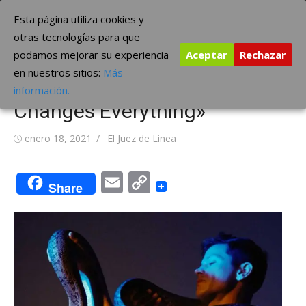
Saltar
The Borderline Music
Esta página utiliza cookies y
al
otras tecnologías para que
contenido
podamos mejorar su experiencia
Aceptar
Rechazar
Perfume Genius presenta su
en nuestros sitios:
Más
nuevo video: «Your Body
información.
Changes Everything»
Publicada
Autor
enero 18, 2021
El Juez de Linea
el
Email
Copy
Share
Link